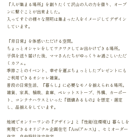
『人が集まる場所』を創りたくて沢山の人の力を借り、オープ
ンに繋ぐことが出来ました。
入ってすぐの様々な照明は集まった人をイメージしてデザイン
しています。
『非日常』を体感いただける空間。
ちょっとオシャレをしてワクワクしてお出かけできる場所。
子供を送り届けた後、ママさんたちがゆっくりお過ごしいただ
くカフェ。
季節ごとのイベント、幸せを運ぶちょっとしたプレゼントにも
ご利用できるオシャレ雑貨。
普段の日常生活、『暮らし』に必要なモノを揃えられる場所。
雑貨、家具、植栽、倉庫、ペレットストーブ、外構、カーポー
ト、コンテナハウスといった『価値あるもの』を想定・選定
し、品揃えをしています。
地域でオンリーワンの『デザイン』と『性能(住環境)』暮らしを
実現できるオリジナル企画住宅『Ars(アルス)』、セミオーダー
住宅、自由設計注文住宅。